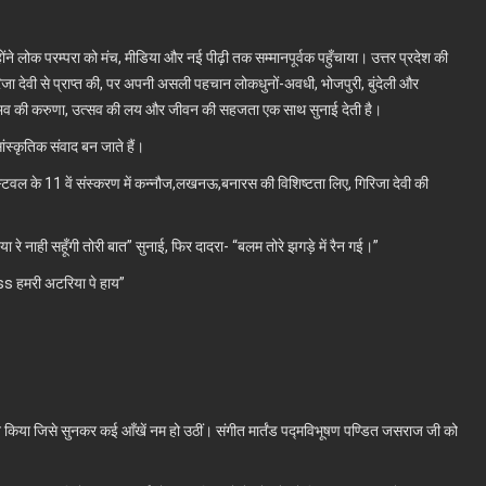
ंने लोक परम्परा को मंच, मीडिया और नई पीढ़ी तक सम्मानपूर्वक पहुँचाया। उत्तर प्रदेश की
रिजा देवी से प्राप्त की, पर अपनी असली पहचान लोकधुनों-अवधी, भोजपुरी, बुंदेली और
्री अनुभव की करुणा, उत्सव की लय और जीवन की सहजता एक साथ सुनाई देती है।
सांस्कृतिक संवाद बन जाते हैं।
 फेस्टिवल के 11 वें संस्करण में कन्नौज,लखनऊ,बनारस की विशिष्टता लिए, गिरिजा देवी की
या रे नाही सहूँगी तोरी बात” सुनाई, फिर दादरा- “बलम तोरे झगड़े में रैन गई।”
ाss हमरी अटरिया पे हाय”
समापन किया जिसे सुनकर कई आँखें नम हो उठीं। संगीत मार्तंड पद्मविभूषण पण्डित जसराज जी को
।