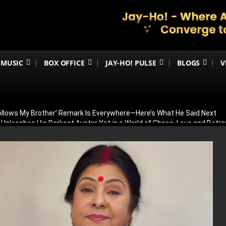
MUSIC
BOX OFFICE
JAY-HO! PULSE
BLOGS
V
Follows My Brother’ Remark Is Everywhere—Here’s What He Said Next
h Unleashes His Darkest Avatar Yet in a World of Chaos, Love and Betra
ia’s 79th Independence Day with the 5th International India Day Parade
ed: Venky Atluri Reveals Sequel Plans and When Production Could Beg
yed: Anees Bazmee Reveals Why Kartik Aaryan’s Horror-Comedy Isn’t 