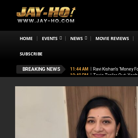
HOME
EVENTS
NEWS
MOVIE REVIEWS
SUBSCRIBE
BREAKING NEWS
11:44 AM
Ravi Kishan’s ‘Money 
10:49 PM
Toxic Trailer Out: Yas
7:05 PM
Boston to Celebrate Ind
6:43 PM
Lucky Baskhar 2 Confirm
6:34 PM
Bhool Bhulaiyaa 4 Dela