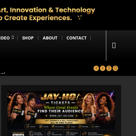
IDEO
SHOP
ABOUT
CONTACT
yal
in
Happening Anytime Soon