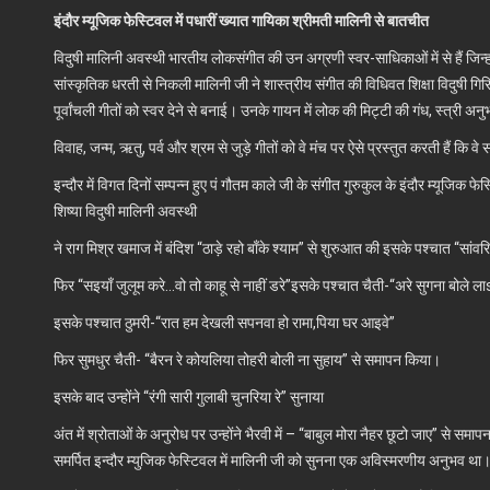
इंदौर म्यूजिक फेस्टिवल में पधारीं ख्यात गायिका श्रीमती मालिनी से बातचीत
विदुषी मालिनी अवस्थी भारतीय लोकसंगीत की उन अग्रणी स्वर-साधिकाओं में से हैं जिन्हो
सांस्कृतिक धरती से निकली मालिनी जी ने शास्त्रीय संगीत की विधिवत शिक्षा विदुषी गि
पूर्वांचली गीतों को स्वर देने से बनाई। उनके गायन में लोक की मिट्टी की गंध, स्त
विवाह, जन्म, ऋतु, पर्व और श्रम से जुड़े गीतों को वे मंच पर ऐसे प्रस्तुत करती हैं कि वे 
इन्दौर में विगत दिनों सम्पन्न हुए पं गौतम काले जी के संगीत गुरुकुल के इंदौर म्यूजिक
शिष्या विदुषी मालिनी अवस्थी
ने राग मिश्र खमाज में बंदिश “ठाड़े रहो बाँके श्याम” से शुरुआत की इसके पश्चात “सांवरि
फिर “सइयाँ जुलूम करे…वो तो काहू से नाहीं डरे”इसके पश्चात चैती-“अरे सुगना बोले ल
इसके पश्चात ठुमरी-“रात हम देखली सपनवा हो रामा,पिया घर आइवे”
फिर सुमधुर चैती- “बैरन रे कोयलिया तोहरी बोली ना सुहाय” से समापन किया।
इसके बाद उन्होंने “रंगी सारी गुलाबी चुनरिया रे” सुनाया
अंत में श्रोताओं के अनुरोध पर उन्होंने भैरवी में – “बाबुल मोरा नैहर छूटो जाए” से 
समर्पित इन्दौर म्युजिक फेस्टिवल में मालिनी जी को सुनना एक अविस्मरणीय अनुभव था