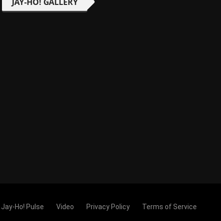
JAY-HO! GALLERY
Jay-Ho! Pulse
Video
Privacy Policy
Terms of Service